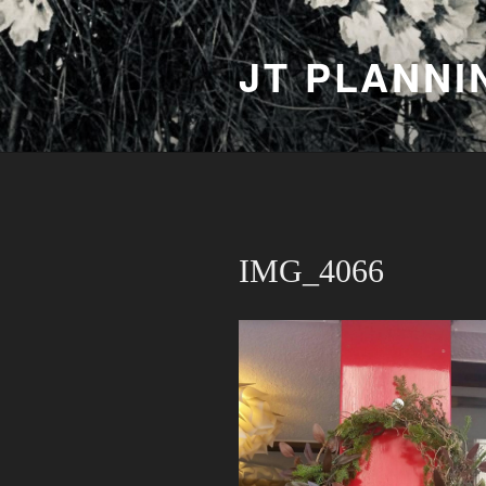
コ
ン
JT PLANNI
テ
ン
ツ
へ
ス
キ
ッ
プ
IMG_4066