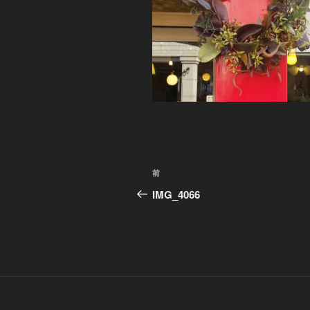
投
前
前
稿
の
IMG_4066
投
ナ
稿
ビ
ゲ
ー