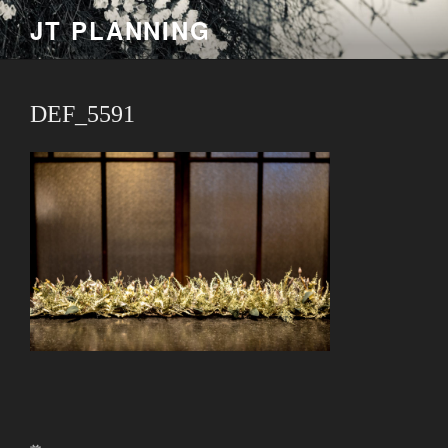
コ
JT PLANNING
ン
テ
ン
ツ
DEF_5591
へ
ス
キ
ッ
プ
投