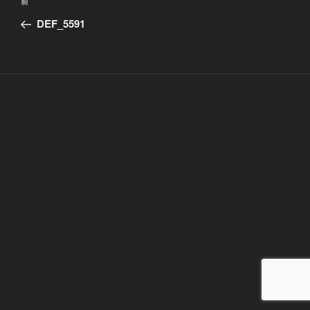
前
前
稿
の
DEF_5591
ナ
投
ビ
稿
ゲ
ー
シ
ョ
ン