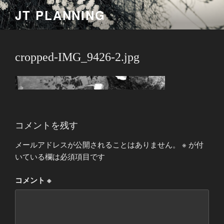
コ
JT PLANNING
ン
テ
ン
ツ
cropped-IMG_9426-2.jpg
へ
ス
キ
ッ
プ
コメントを残す
メールアドレスが公開されることはありません。
※
が付
いている欄は必須項目です
コメント
※