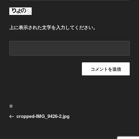
上に表示された文字を入力してください。
投
前
前
稿
の
cropped-IMG_9426-2.jpg
ナ
投
ビ
稿
ゲ