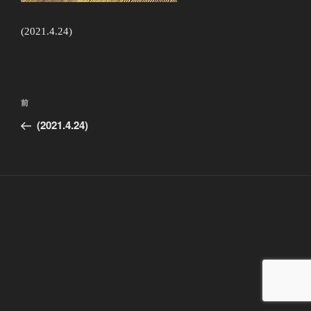
(2021.4.24)
投
前
前
稿
の
(2021.4.24)
ナ
投
ビ
稿
ゲ
ー
シ
ョ
ン